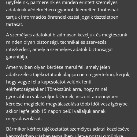
ügyfeleink, partnereink és minden érintett személyes
adatainak védelmében egyaránt, kiemelten fontosnak
tartjuk információs önrendelkezési jogaik tiszteletben
tartását.
A személyes adatokat bizalmasan kezeljük és megteszünk
minden olyan biztonsági, technikai és szervezési
intézkedést, amely a személyes adatok biztonságát
garantálja.
Amennyiben olyan kérdése merül fel, amely jelen
adatkezelési tájékoztatónk alapján nem egyértelmű, kérjük,
hogy vegye fel a kapcsolatot velünk fenti
elérhetőségeinken! Törekszünk arra, hogy minél
gyorsabban válaszoljunk Önnek, viszont amennyiben
kérdése megfelelő megválaszolása több időt vesz igénybe,
akkor legfeljebb 15 napon belül vállaljuk annak
megválaszolását.
Bármikor kérhet tájékoztatást személyes adatai kezelésével
kapcsolatban írásban (emailben, illetve postai címünkre