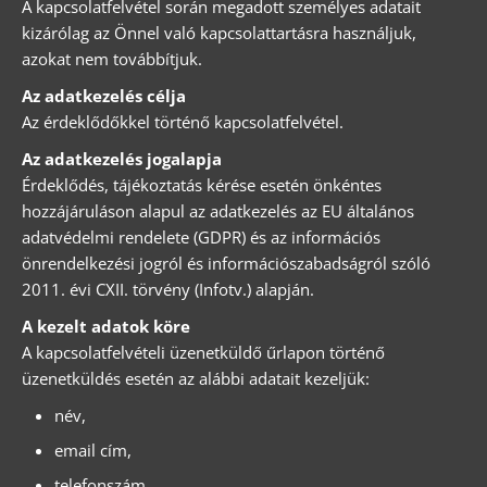
A kapcsolatfelvétel során megadott személyes adatait
kizárólag az Önnel való kapcsolattartásra használjuk,
azokat nem továbbítjuk.
Az adatkezelés célja
Az érdeklődőkkel történő kapcsolatfelvétel.
Az adatkezelés jogalapja
Érdeklődés, tájékoztatás kérése esetén önkéntes
hozzájáruláson alapul az adatkezelés az EU általános
adatvédelmi rendelete (GDPR) és az információs
önrendelkezési jogról és információszabadságról szóló
2011. évi CXII. törvény (Infotv.) alapján.
A kezelt adatok köre
A kapcsolatfelvételi üzenetküldő űrlapon történő
üzenetküldés esetén az alábbi adatait kezeljük:
név,
email cím,
telefonszám.