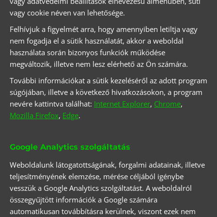
vagy adatvédelmi beállítások elnevezésű almenüben, süti
vagy cookie néven van lehetősége.
Felhívjuk a figyelmét arra, hogy amennyiben letiltja vagy
nem fogadja el a sütik használatát, akkor a weboldal
használata során bizonyos funkciók működése
megváltozik, illetve nem lesz elérhető az Ön számára.
További információkat a sütik kezeléséről az adott program
súgójában, illetve a következő hivatkozásokon, a program
nevére kattintva találhat:
Internet Explorer
,
Chrome
,
Mozilla Firefox
,
Edge
.
Google Analytics szolgáltatás
Weboldalunk látogatottságának, forgalmi adatainak, illetve
teljesítményének elemzése, mérése céljából igénybe
vesszük a Google Analytics szolgáltatást. A weboldalról
összegyűjtött információk a Google számára
automatikusan továbbításra kerülnek, viszont ezek nem