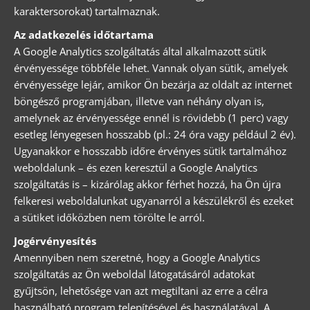
karaktersorokat) tartalmaznak.
Az adatkezelés időtartama
A Google Analytics szolgáltatás által alkalmazott sütik
érvényessége többféle lehet. Vannak olyan sütik, amelyek
érvényessége lejár, amikor Ön bezárja az oldalt az internet
böngésző programjában, illetve van néhány olyan is,
amelynek az érvényessége ennél is rövidebb (1 perc) vagy
esetleg lényegesen hosszabb (pl.: 24 óra vagy például 2 év).
Ugyanakkor e hosszabb időre érvényes sütik tartalmához
weboldalunk – és ezen keresztül a Google Analytics
szolgáltatás is – kizárólag akkor férhet hozzá, ha Ön újra
felkeresi weboldalunkat ugyanarról a készülékről és ezeket
a sütiket időközben nem törölte le arról.
Jogérvényesítés
Amennyiben nem szeretné, hogy a Google Analytics
szolgáltatás az Ön weboldal látogatásáról adatokat
gyűjtsön, lehetősége van azt megtiltani az erre a célra
használható program telepítésével és használatával. A