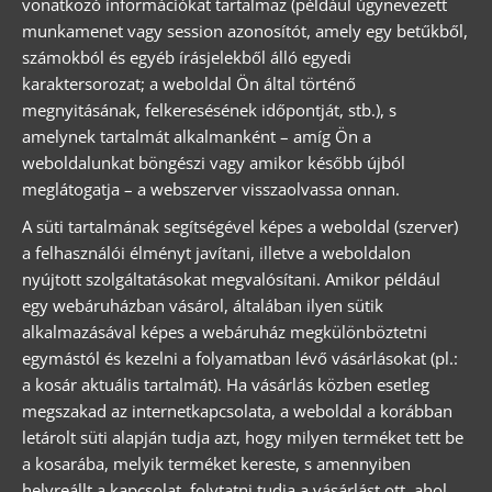
vonatkozó információkat tartalmaz (például úgynevezett
munkamenet vagy session azonosítót, amely egy betűkből,
számokból és egyéb írásjelekből álló egyedi
karaktersorozat; a weboldal Ön által történő
megnyitásának, felkeresésének időpontját, stb.), s
amelynek tartalmát alkalmanként – amíg Ön a
weboldalunkat böngészi vagy amikor később újból
meglátogatja – a webszerver visszaolvassa onnan.
A süti tartalmának segítségével képes a weboldal (szerver)
a felhasználói élményt javítani, illetve a weboldalon
nyújtott szolgáltatásokat megvalósítani. Amikor például
egy webáruházban vásárol, általában ilyen sütik
alkalmazásával képes a webáruház megkülönböztetni
egymástól és kezelni a folyamatban lévő vásárlásokat (pl.:
a kosár aktuális tartalmát). Ha vásárlás közben esetleg
megszakad az internetkapcsolata, a weboldal a korábban
letárolt süti alapján tudja azt, hogy milyen terméket tett be
a kosarába, melyik terméket kereste, s amennyiben
helyreállt a kapcsolat, folytatni tudja a vásárlást ott, ahol