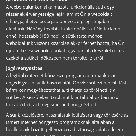
A weboldalunkon alkalmazott funkcionális sütik egy
részének érvényessége lejár, amint Ön a weboldalt
elhagyja, illetve bezárja a böngésző programjában
oldalunk. Néhány további funkcionális süti élettartama
ennél hosszabb (180 nap), e sütik tartalmához
weboldalunk viszont kizárólag akkor férhet hozzá, ha Ön
újra felkeresi weboldalunkat ugyanarról a készülékről és
ezeket a sütiket időközben nem törölte le arról.
Jogérvényesítés
A legtöbb internet böngésző program automatikusan
engedélyezi a sütik használatát. Ön viszont ezt a beállítást
bármikor megváltoztathatja, tilthatja és törölheti is a
sütiket. A készülékén tárolt sütik tartalmához bármikor
hozzáférhet, azt megismerheti, megnézheti.
A sütik kezelésére, használatuk letiltására vagy törlésére az
ismert internet böngésző programoknak általában a
beállításaik között, jellemzően a biztonság, adatvédelem