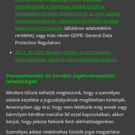
személyeknek a személyes adatok kezelése
tekintetében történő védelméről és az ilyen adatok
szabad áramlásáról, valamint a 95/46/EK rendelet
hatályon kívül helyezés
(általános adatvédelmi
rendelet), vagy más néven GDPR: General Data
Protection Regulation;
2011. évi CXII. törvény (Infotv.) az információs
önrendelkezési jogról és információszabadságról.
Panaszkezelés és további jogérvényesítési
lehetőségek
Mindent tőlünk telhetőt megteszünk, hogy a személyes
adatok kezelése a jogszabályoknak megfelelően történjék.
Amennyiben úgy érzi, hogy nem feleltünk meg ennek vagy
bármilyen kérdése merülne fel ezzel kapcsolatban, akkor
kérjük, hogy jelezze Nekünk fenti elérhetőségeinken.
Személyes adatai védelméhez fűződő jogai megsértése