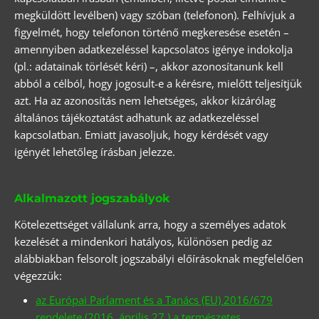
megküldött levélben) vagy szóban (telefonon). Felhívjuk a
figyelmét, hogy telefonon történő megkeresése esetén –
amennyiben adatkezeléssel kapcsolatos igénye indokolja
(pl.: adatainak törlését kéri) –, akkor azonosítanunk kell
abból a célból, hogy jogosult-e a kérésre, mielőtt teljesítjük
azt. Ha az azonosítás nem lehetséges, akkor kizárólag
általános tájékoztatást adhatunk az adatkezeléssel
kapcsolatban. Emiatt javasoljuk, hogy kérdését vagy
igényét lehetőleg írásban jelezze.
Alkalmazott jogszabályok
Kötelezettséget vállalunk arra, hogy a személyes adatok
kezelését a mindenkori hatályos, különösen pedig az
alábbiakban felsorolt jogszabályi előírásoknak megfelelően
végezzük:
az Európai Parlament és a Tanács (EU) 2016/679
rendelete (2016. április 27.) a természetes