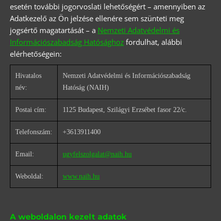
esetén további jogorvoslati lehetőségért – amennyiben az
Adatkezelő az Ön jelzése ellenére sem szünteti meg
jogsértő magatartását – a
Nemzeti Adatvédelmi és
Információszabadság Hatósághoz
fordulhat, alábbi
elérhetőségein:
Hivatalos
Nemzeti Adatvédelmi és Információszabadság
név:
Hatóság (NAIH)
Postai cím:
1125 Budapest, Szilágyi Erzsébet fasor 22/c.
Telefonszám:
+3613911400
Email:
ugyfelszolgalat@naih.hu
Weboldal:
www.naih.hu
A weboldalon kezelt adatok