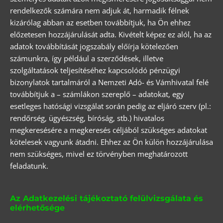
rendelkezők számára nem adjuk át, harmadik félnek
kizárólag abban az esetben továbbítjuk, ha Ön ehhez
előzetesen hozzájárulását adta. Kivételt képez ez alól, ha az
adatok továbbítását jogszabály előírja kötelezően
számunkra, így például a szerződések, illetve
szolgáltatások teljesítéséhez kapcsolódó pénzügyi
bizonylatok tartalmáról a Nemzeti Adó- és Vámhivatal felé
továbbítjuk a – számlákon szereplő – adatokat, egy
esetleges hatósági vizsgálat során pedig az eljáró szerv (pl.:
rendőrség, ügyészség, bíróság, stb.) hivatalos
megkeresésére a megkeresés céljából szükséges adatokat
kötelesek vagyunk átadni. Ehhez az Ön külön hozzájárulása
nem szükséges, mivel ez törvényben meghatározott
feladatunk.
Az Adatkezelési tájékoztató felülvizsgálata és
elérhetősége