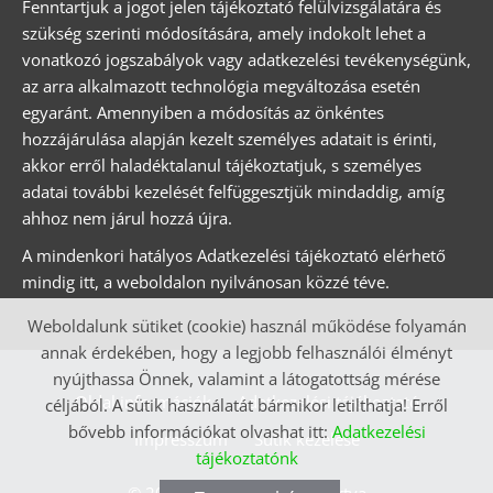
Fenntartjuk a jogot jelen tájékoztató felülvizsgálatára és
szükség szerinti módosítására, amely indokolt lehet a
vonatkozó jogszabályok vagy adatkezelési tevékenységünk,
az arra alkalmazott technológia megváltozása esetén
egyaránt. Amennyiben a módosítás az önkéntes
hozzájárulása alapján kezelt személyes adatait is érinti,
akkor erről haladéktalanul tájékoztatjuk, s személyes
adatai további kezelését felfüggesztjük mindaddig, amíg
ahhoz nem járul hozzá újra.
A mindenkori hatályos Adatkezelési tájékoztató elérhető
mindig itt, a weboldalon nyilvánosan közzé téve.
Weboldalunk sütiket (cookie) használ működése folyamán
annak érdekében, hogy a legjobb felhasználói élményt
nyújthassa Önnek, valamint a látogatottság mérése
Oldal információk
Adatkezelési tájékoztató
céljából. A sütik használatát bármikor letilthatja! Erről
bővebb információkat olvashat itt:
Adatkezelési
Impresszum
Sütik kezelése
tájékoztatónk
© 2026 - Minden jog fenntartva