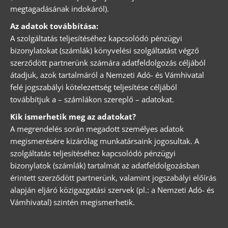
megtagadásának indokáról).
Az adatok továbbítása:
A szolgáltatás teljesítéséhez kapcsolódó pénzügyi
bizonylatokat (számlák) könyvelési szolgáltatást végző
szerződött partnerünk számára adatfeldolgozás céljából
átadjuk, azok tartalmáról a Nemzeti Adó- és Vámhivatal
felé jogszabályi kötelezettség teljesítése céljából
továbbítjuk a – számlákon szereplő – adatokat.
Kik ismerhetik meg az adatokat?
A megrendelés során megadott személyes adatok
megismerésére kizárólag munkatársaink jogosultak. A
szolgáltatás teljesítéséhez kapcsolódó pénzügyi
bizonylatok (számlák) tartalmát az adatfeldolgozásban
érintett szerződött partnerünk, valamint jogszabályi előírás
alapján eljáró közigazgatási szervek (pl.: a Nemzeti Adó- és
Vámhivatal) szintén megismerhetik.