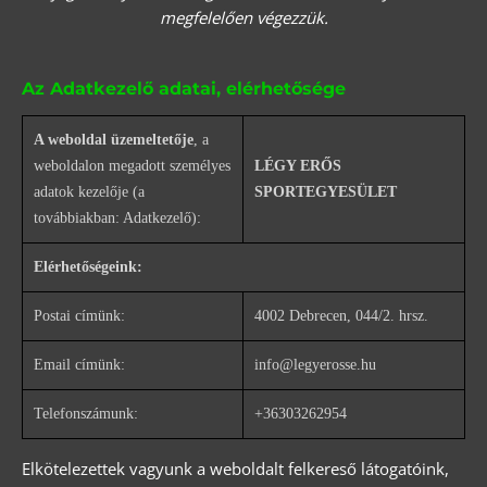
megfelelően végezzük.
Az Adatkezelő adatai, elérhetősége
A weboldal üzemeltetője
, a
weboldalon megadott személyes
LÉGY ERŐS
adatok kezelője (a
SPORTEGYESÜLET
továbbiakban: Adatkezelő):
Elérhetőségeink:
Postai címünk:
4002 Debrecen, 044/2. hrsz.
Email címünk:
info@legyerosse.hu
Telefonszámunk:
+36303262954
Elkötelezettek vagyunk a weboldalt felkereső látogatóink,