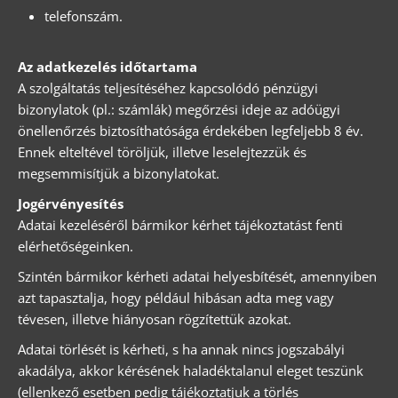
telefonszám.
Az adatkezelés időtartama
A szolgáltatás teljesítéséhez kapcsolódó pénzügyi
bizonylatok (pl.: számlák) megőrzési ideje az adóügyi
önellenőrzés biztosíthatósága érdekében legfeljebb 8 év.
Ennek elteltével töröljük, illetve leselejtezzük és
megsemmisítjük a bizonylatokat.
Jogérvényesítés
Adatai kezeléséről bármikor kérhet tájékoztatást fenti
elérhetőségeinken.
Szintén bármikor kérheti adatai helyesbítését, amennyiben
azt tapasztalja, hogy például hibásan adta meg vagy
tévesen, illetve hiányosan rögzítettük azokat.
Adatai törlését is kérheti, s ha annak nincs jogszabályi
akadálya, akkor kérésének haladéktalanul eleget teszünk
(ellenkező esetben pedig tájékoztatjuk a törlés