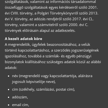
szolgáltatások, valamint az információs társadalommal
összefüggő szolgáltatások egyes kérdéseiről szóló 2001.
évi CVIII. törvény, a Polgári Törvénykönyvről szóló 2013.
évi V. törvény, az adózás rendjéről szóló 2017. évi CL.
törvény, valamint a számvitelről szóló 2000. évi C.
törvények előírásain alapul az adatkezelés.
A kezelt adatok köre
A megrendelők, ügyfelek beazonosításához, a velük
történő kapcsolattartáshoz, a szerződés jogszerűségének
igazolásához, továbbá a számlák- és egyéb pénzügyi
bizonylatok kiállításához szükséges adatok közül az alábbi
adatok:
név (megrendelő vagy kapcsolattartója, aláírásra
jogosult képviselője neve),
cím (székhely, számlázási, postai cím),
adószám,
email cím,