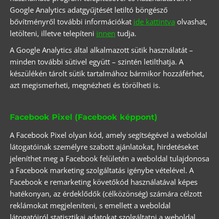
Google Analytics adatgyűjtését letiltó böngésző
bővítményről további információkat
ide kattintva
olvashat,
letölteni, illetve telepíteni
innen
tudja.
A Google Analytics által alkalmazott sütik használatát –
minden további sütivel együtt – szintén letilthatja. A
készülékén tárolt sütik tartalmához bármikor hozzáférhet,
azt megismerheti, megnézheti és törölheti is.
Facebook Pixel (Facebook képpont)
A Facebook Pixel olyan kód, amely segítségével a weboldal
látogatóinak személyre szabott ajánlatokat, hirdetéseket
jeleníthet meg a Facebook felületén a weboldal tulajdonosa
a Facebook marketing szolgáltatás igénybe vételével. A
Facebook e remarketing követőkód használatával képes
hatékonyan, az érdeklődők (célközönség) számára célzott
reklámokat megjeleníteni, s emellett a weboldal
látogatóiról statisztikai adatokat szolgáltatni a weboldal