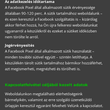
Az adatkezelés időtartama
A Facebook Pixel által alkalmazott sütik érvényessége
általában 90-120 perc. A sütik tartalmához weboldalunk –
és ezen keresztül a Facebook szolgáltatás is – kizárólag
akkor férhet hozzá, ha Ön újra felkeresi weboldalunkat
ugyanarról a készülékről és ezeket a sütiket időközben
nem törölte le arról.
Jogérvényesítés
A Facebook Pixel által alkalmazott sütik használatát –
minden további sütivel együtt – szintén letilthatja. A
készülékén tárolt sütik tartalmához bármikor hozzáférhet,
azt megismerheti, megnézheti és törölheti is.
Kapcsolatfelvétel céljából kezelt adatok
Weboldalunkon megtalálható elérhetőségeink
bármelyikén, valamint az erre szolgáló üzenetküldő
űrlapján keresztül egyaránt felveheti Velünk a kapcsolatot.