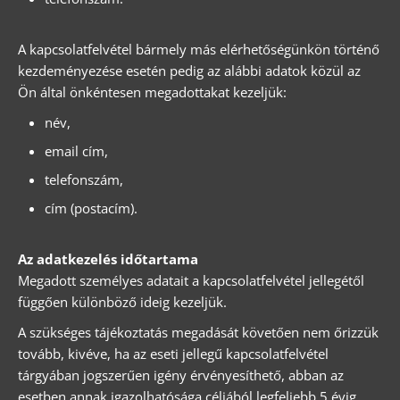
A kapcsolatfelvétel bármely más elérhetőségünkön történő
kezdeményezése esetén pedig az alábbi adatok közül az
Ön által önkéntesen megadottakat kezeljük:
név,
email cím,
telefonszám,
cím (postacím).
Az adatkezelés időtartama
Megadott személyes adatait a kapcsolatfelvétel jellegétől
függően különböző ideig kezeljük.
A szükséges tájékoztatás megadását követően nem őrizzük
tovább, kivéve, ha az eseti jellegű kapcsolatfelvétel
tárgyában jogszerűen igény érvényesíthető, abban az
esetben annak igazolhatósága céljából legfeljebb 5 évig