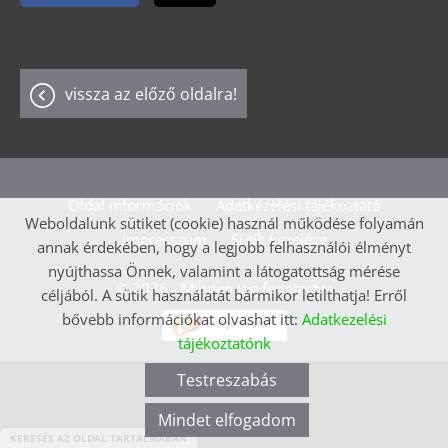
vissza az előző oldalra!
Oldal információk
Adatkezelési tájékoztató
Weboldalunk sütiket (cookie) használ működése folyamán
Impresszum
Sütik kezelése
annak érdekében, hogy a legjobb felhasználói élményt
nyújthassa Önnek, valamint a látogatottság mérése
© 2026 - Minden jog fenntartva
céljából. A sütik használatát bármikor letilthatja! Erről
bővebb információkat olvashat itt:
Adatkezelési
tájékoztatónk
Testreszabás
Mindet elfogadom
KERESÉS AZ OLDAL TARTALMÁBAN